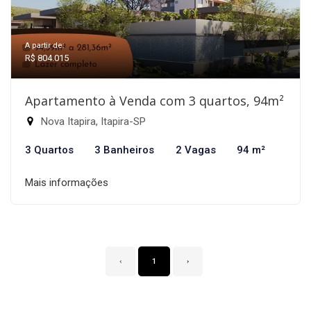
A partir de:
R$ 804.015
Apartamento à Venda com 3 quartos, 94m²
Nova Itapira, Itapira-SP
3 Quartos
3 Banheiros
2 Vagas
94 m²
Mais informações
‹
1
›