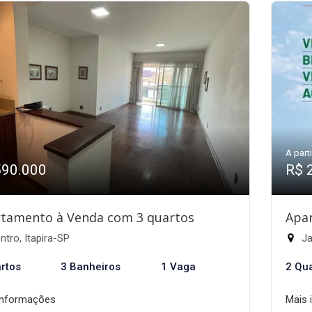
A parti
590.000
R$ 
tamento à Venda com 3 quartos
Apa
tro, Itapira-SP
Ja
rtos
3 Banheiros
1 Vaga
2 Qu
informações
Mais 