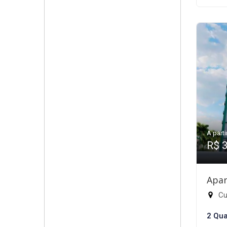
A parti
R$ 
Apar
Cub
2 Qua