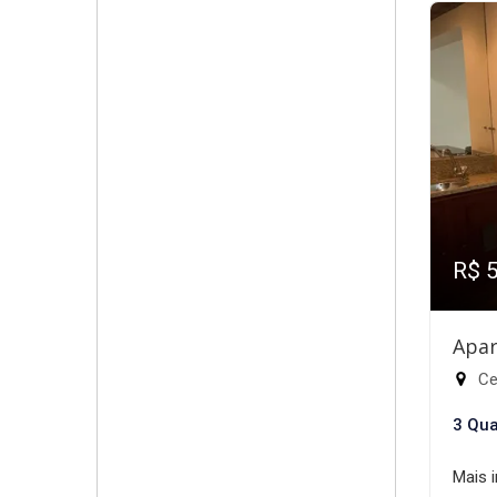
R$ 
Apar
Cen
3 Qua
Mais 