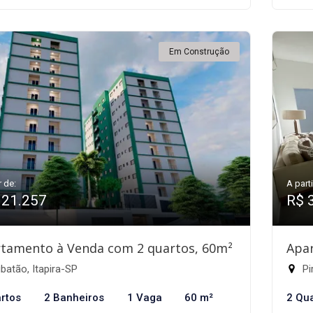
Em Construção
r de:
A parti
321.257
R$ 
tamento à Venda com 2 quartos, 60m²
Apa
atão, Itapira-SP
Pi
rtos
2 Banheiros
1 Vaga
60 m²
2 Qu