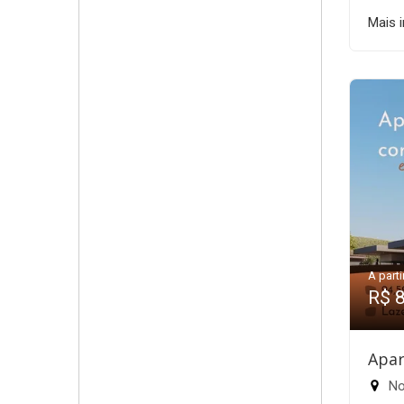
Mais 
A parti
R$ 
Apar
Nov