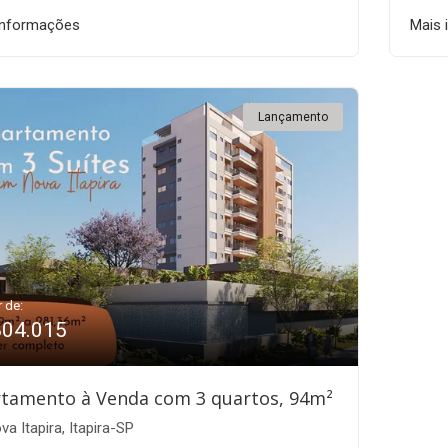
informações
Mais 
Lançamento
r de:
804.015
tamento à Venda com 3 quartos, 94m²
a Itapira, Itapira-SP