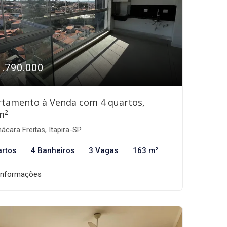
1.790.000
rtamento à Venda com 4 quartos,
m²
ácara Freitas, Itapira-SP
artos
4 Banheiros
3 Vagas
163 m²
informações