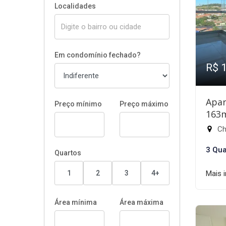
Localidades
Em condomínio fechado?
R$ 
Apar
Preço mínimo
Preço máximo
163
Chá
3 Qua
Quartos
1
2
3
4+
Mais 
Área mínima
Área máxima