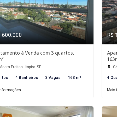
1.600.000
R$ 
tamento à Venda com 3 quartos,
Apa
m²
163
cara Freitas, Itapira-SP
Ch
rtos
4 Banheiros
3 Vagas
163 m²
4 Qu
informações
Mais 