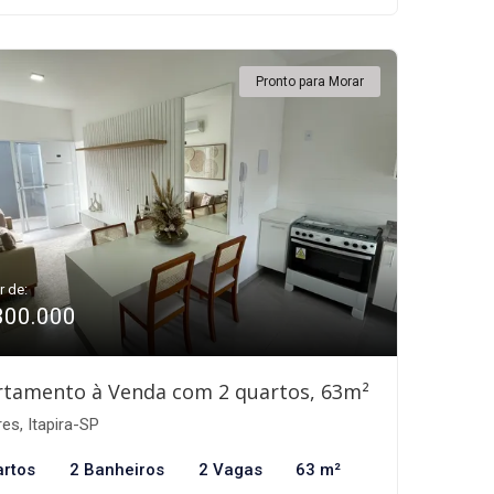
Pronto para Morar
r de:
300.000
rtamento à Venda com 2 quartos, 63m²
res, Itapira-SP
artos
2 Banheiros
2 Vagas
63 m²