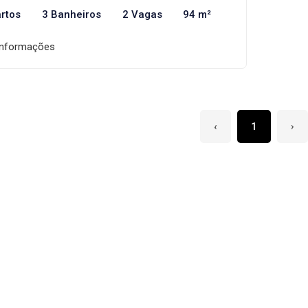
rtos
3 Banheiros
2 Vagas
94 m²
informações
‹
1
›