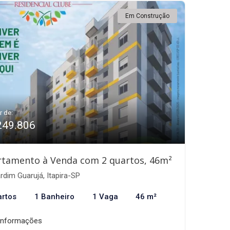
Em Construção
r de:
249.806
rtamento à Venda com 2 quartos, 46m²
rdim Guarujá, Itapira-SP
artos
1 Banheiro
1 Vaga
46 m²
informações