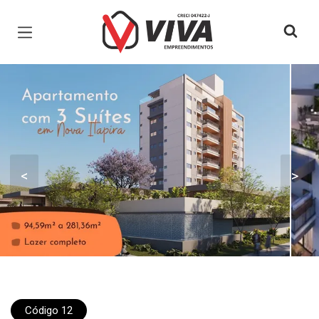
Página inicial
<
>
Código 12