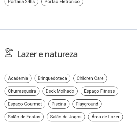
Portaria 24hs
Portão Eletrônico
Lazer e natureza
Academia
Brinquedoteca
Children Care
Churrasqueira
Deck Molhado
Espaço Fitness
Espaço Gourmet
Piscina
Playground
Salão de Festas
Salão de Jogos
Área de Lazer