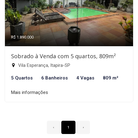
R$ 1.890.000
Sobrado à Venda com 5 quartos, 809m²
Vila Esperança, Itapira-SP
5 Quartos
6 Banheiros
4 Vagas
809 m²
Mais informações
‹
1
›