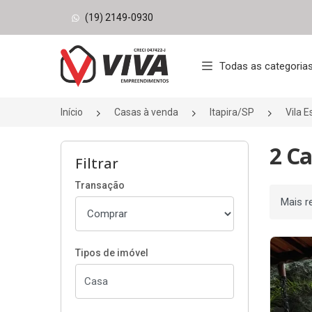
(19) 2149-0930
Página inicial
Todas as categoria
Início
Casas à venda
Itapira/SP
Vila 
2 Ca
Filtrar
Transação
Ordenar
Tipos de imóvel