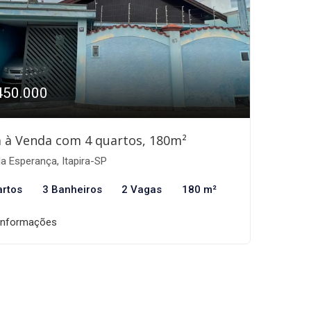
450.000
 à Venda com 4 quartos, 180m²
la Esperança, Itapira-SP
artos
3 Banheiros
2 Vagas
180 m²
informações