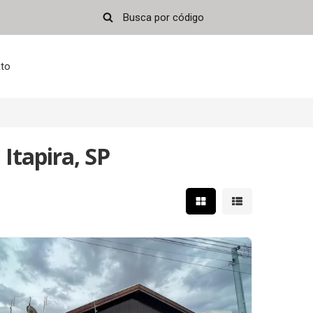
to
Itapira, SP
Mostrar resultados em 
Mostrar resultad