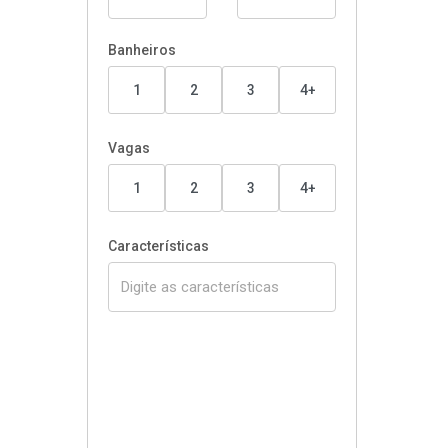
Banheiros
1
2
3
4+
Vagas
1
2
3
4+
Características