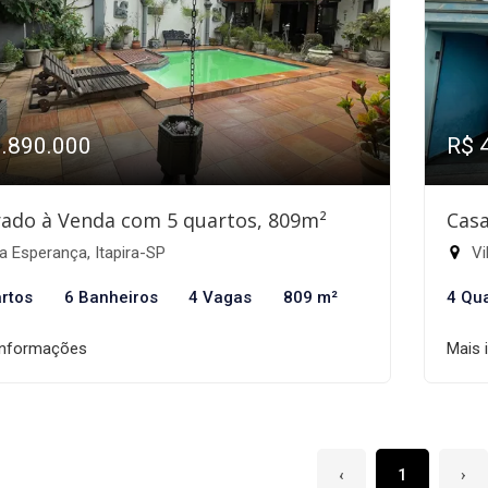
1.890.000
R$ 
ado à Venda com 5 quartos, 809m²
Casa
a Esperança, Itapira-SP
Vi
rtos
6 Banheiros
4 Vagas
809 m²
4 Qu
informações
Mais 
‹
1
›