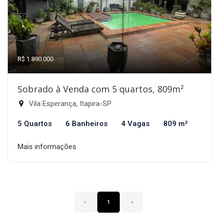
R$ 1.890.000
Sobrado à Venda com 5 quartos, 809m²
Vila Esperança, Itapira-SP
5 Quartos
6 Banheiros
4 Vagas
809 m²
Mais informações
‹
1
›