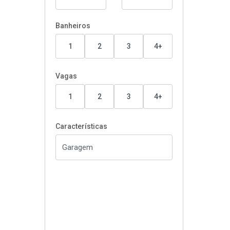
Banheiros
1
2
3
4+
Vagas
1
2
3
4+
Características