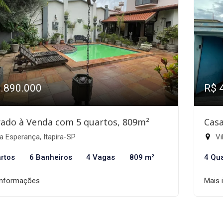
1.890.000
R$ 
ado à Venda com 5 quartos, 809m²
Casa
a Esperança, Itapira-SP
Vi
rtos
6 Banheiros
4 Vagas
809 m²
4 Qu
informações
Mais 