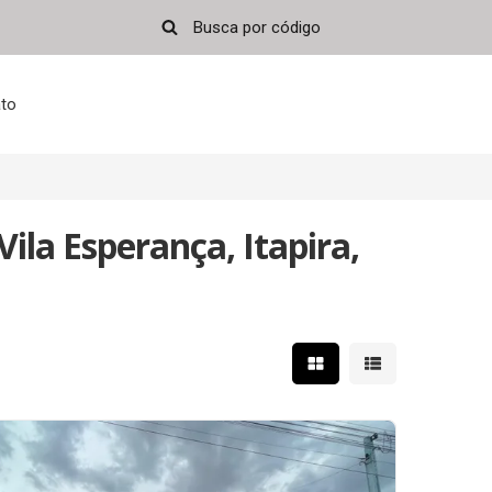
to
la Esperança, Itapira,
Mostrar resultados em 
Mostrar resultad