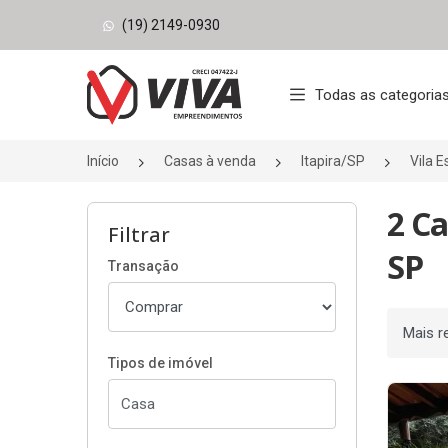
(19) 2149-0930
Página inicial
Todas as categoria
Início
Casas à venda
Itapira/SP
Vila 
2 Ca
Filtrar
SP
Transação
Ordenar
Tipos de imóvel