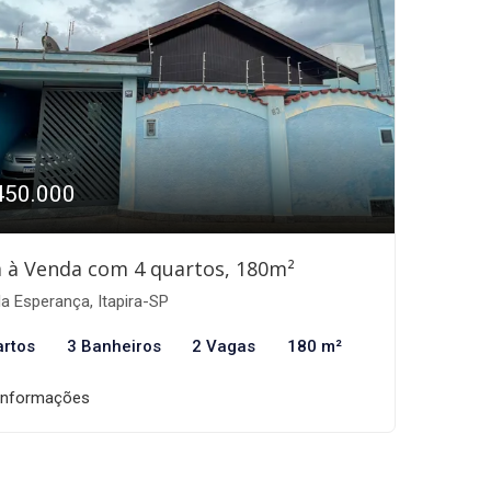
450.000
 à Venda com 4 quartos, 180m²
la Esperança, Itapira-SP
artos
3 Banheiros
2 Vagas
180 m²
informações