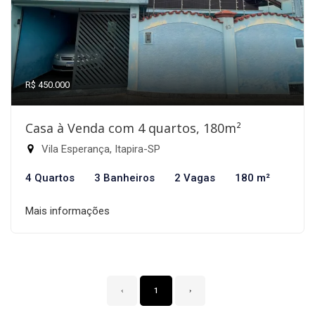
R$ 450.000
Casa à Venda com 4 quartos, 180m²
Vila Esperança, Itapira-SP
4 Quartos
3 Banheiros
2 Vagas
180 m²
Mais informações
‹
1
›