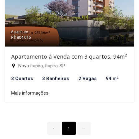
A partir de:
R$ 804.015
Apartamento à Venda com 3 quartos, 94m²
Nova Itapira, Itapira-SP
3 Quartos
3 Banheiros
2 Vagas
94 m²
Mais informações
‹
1
›