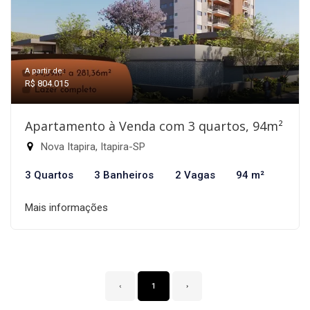
A partir de:
R$ 804.015
Apartamento à Venda com 3 quartos, 94m²
Nova Itapira, Itapira-SP
3 Quartos
3 Banheiros
2 Vagas
94 m²
Mais informações
‹
1
›