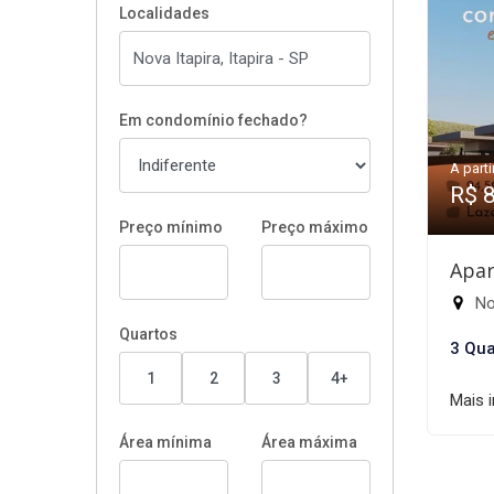
Localidades
Em condomínio fechado?
A parti
R$ 
Preço mínimo
Preço máximo
Apar
Nov
Quartos
3 Qua
1
2
3
4+
Mais 
Área mínima
Área máxima