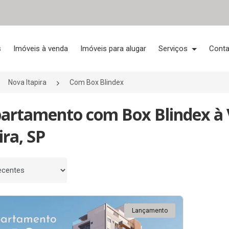
s
Imóveis à venda
Imóveis para alugar
Serviços
Conta
Nova Itapira
Com Box Blindex
partamento com Box Blindex à 
ira, SP
 por
Lançamento