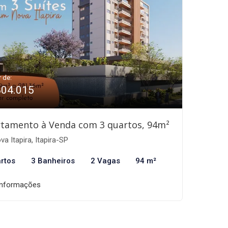
r de:
804.015
tamento à Venda com 3 quartos, 94m²
a Itapira, Itapira-SP
rtos
3 Banheiros
2 Vagas
94 m²
informações