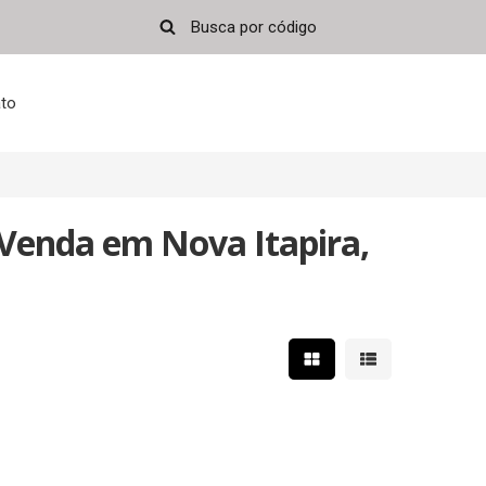
to
Venda em Nova Itapira,
Mostrar resultados em 
Mostrar resultad