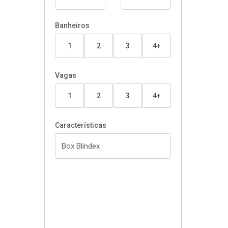
Banheiros
1
2
3
4+
Vagas
1
2
3
4+
Características