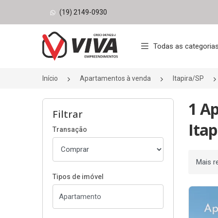
(19) 2149-0930
Página inicial
Todas as categoria
Início
Apartamentos à venda
Itapira/SP
1 A
Filtrar
Itap
Transação
Ordenar
Tipos de imóvel