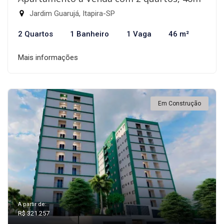
Jardim Guarujá, Itapira-SP
2 Quartos
1 Banheiro
1 Vaga
46 m²
Mais informações
Em Construção
A partir de:
R$ 321.257