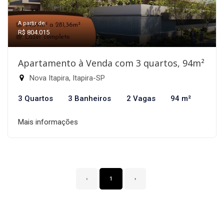
A partir de:
R$ 804.015
Apartamento à Venda com 3 quartos, 94m²
Nova Itapira, Itapira-SP
3 Quartos
3 Banheiros
2 Vagas
94 m²
Mais informações
‹
1
›