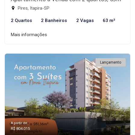
Pires, Itapira-SP
2 Quartos
2 Banheiros
2 Vagas
63 m²
Mais informações
Lançamento
A partir de:
R$ 804.015