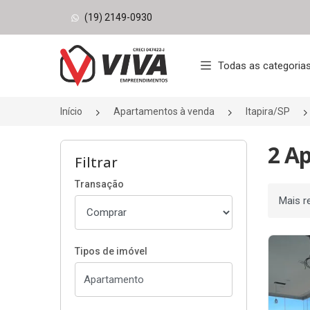
(19) 2149-0930
Página inicial
Todas as categoria
Início
Apartamentos à venda
Itapira/SP
2 A
Filtrar
Transação
Ordenar
Tipos de imóvel