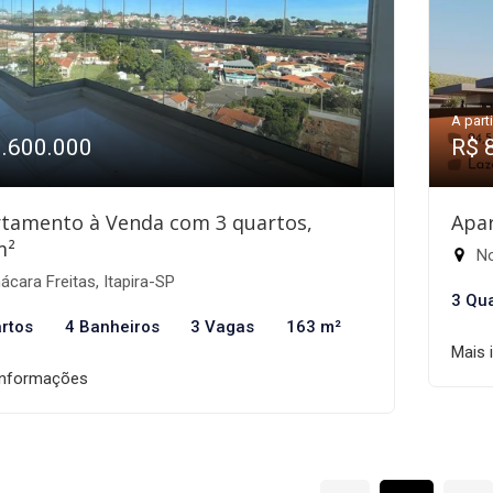
A parti
1.600.000
R$ 
tamento à Venda com 3 quartos,
Apa
m²
No
cara Freitas, Itapira-SP
3 Qu
rtos
4 Banheiros
3 Vagas
163 m²
Mais 
informações