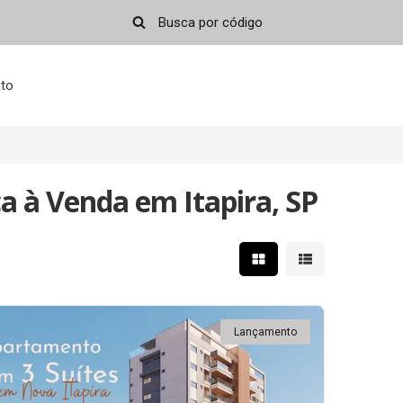
to
 à Venda em Itapira, SP
Mostrar resultados em 
Mostrar resultad
Lançamento