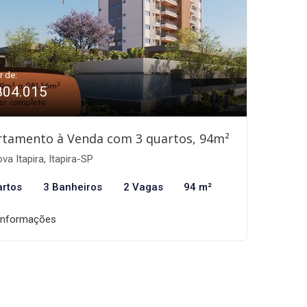
r de:
804.015
rtamento à Venda com 3 quartos, 94m²
va Itapira, Itapira-SP
artos
3 Banheiros
2 Vagas
94 m²
informações