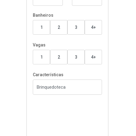
Banheiros
1
2
3
4+
Vagas
1
2
3
4+
Características