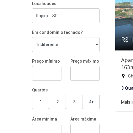
Localidades
Em condomínio fechado?
R$ 
Apar
Preço mínimo
Preço máximo
163
Chá
3 Qua
Quartos
1
2
3
4+
Mais 
Área mínima
Área máxima