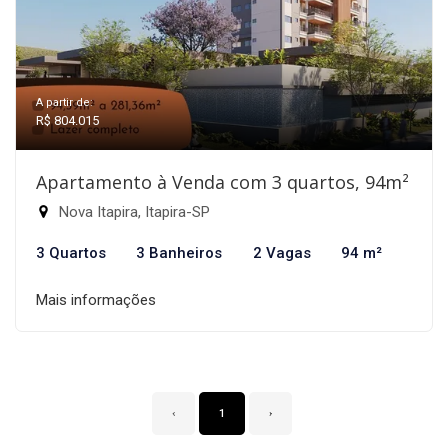
A partir de:
R$ 804.015
Apartamento à Venda com 3 quartos, 94m²
Nova Itapira, Itapira-SP
3 Quartos
3 Banheiros
2 Vagas
94 m²
Mais informações
‹
1
›