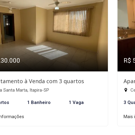
230.000
R$ 
tamento à Venda com 3 quartos
Apa
a Santa Marta, Itapira-SP
Ce
rtos
1 Banheiro
1 Vaga
3 Qu
informações
Mais 