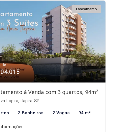
Lançamento
r de:
804.015
tamento à Venda com 3 quartos, 94m²
a Itapira, Itapira-SP
rtos
3 Banheiros
2 Vagas
94 m²
informações