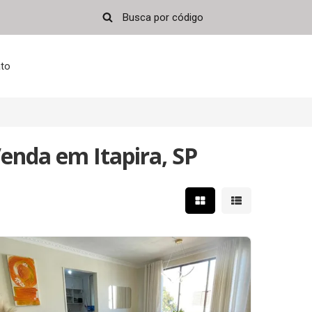
to
enda em Itapira, SP
Mostrar resultados em 
Mostrar resultad