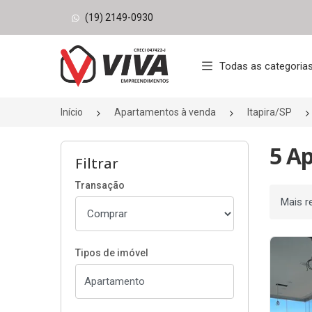
(19) 2149-0930
Página inicial
Todas as categoria
Início
Apartamentos à venda
Itapira/SP
5 A
Filtrar
Transação
Ordenar
Tipos de imóvel