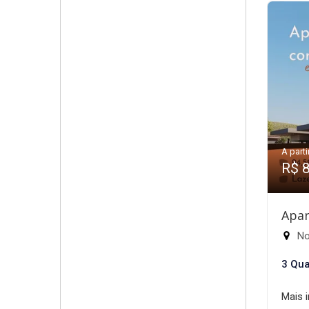
A parti
R$ 
Apar
Nov
3 Qua
Mais 