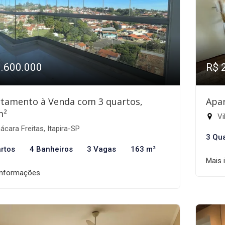
1.600.000
R$ 
tamento à Venda com 3 quartos,
Apa
m²
Vi
cara Freitas, Itapira-SP
3 Qu
rtos
4 Banheiros
3 Vagas
163 m²
Mais 
informações