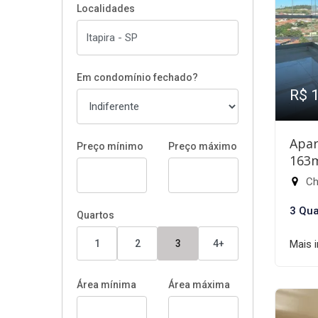
Localidades
Em condomínio fechado?
R$ 
Apar
Preço mínimo
Preço máximo
163
Chá
3 Qua
Quartos
1
2
3
4+
Mais 
Área mínima
Área máxima