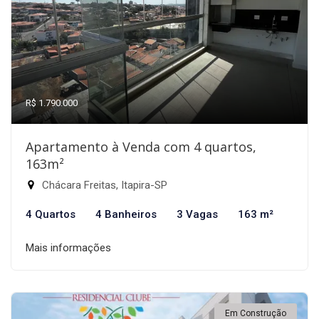
R$ 1.790.000
Apartamento à Venda com 4 quartos,
163m²
Chácara Freitas, Itapira-SP
4 Quartos
4 Banheiros
3 Vagas
163 m²
Mais informações
Em Construção