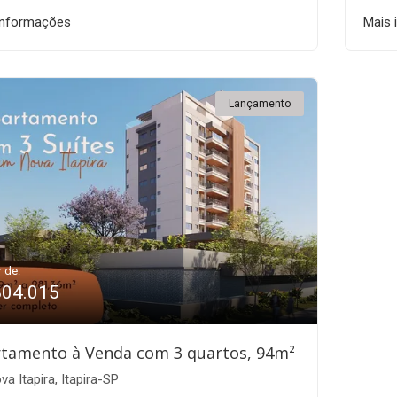
informações
Mais 
Lançamento
r de:
804.015
tamento à Venda com 3 quartos, 94m²
a Itapira, Itapira-SP