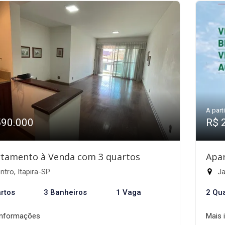
A parti
590.000
R$ 
tamento à Venda com 3 quartos
Apa
tro, Itapira-SP
Ja
rtos
3 Banheiros
1 Vaga
2 Qu
informações
Mais 