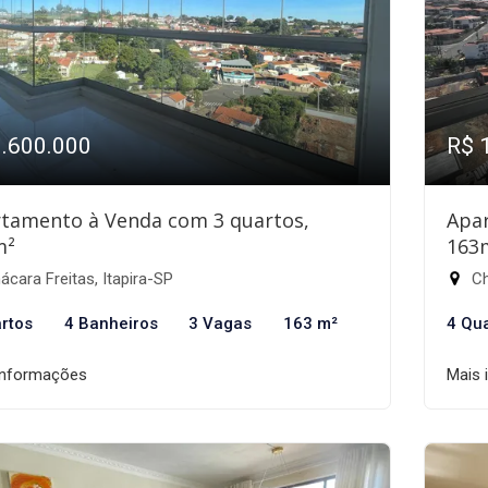
1.600.000
R$ 
tamento à Venda com 3 quartos,
Apa
m²
163
cara Freitas, Itapira-SP
Ch
rtos
4 Banheiros
3 Vagas
163 m²
4 Qu
informações
Mais 