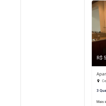
R$ 
Apar
Cen
3 Qua
Mais 