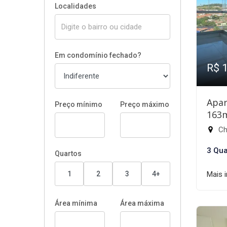
Localidades
Em condomínio fechado?
R$ 
Apar
Preço mínimo
Preço máximo
163
Chá
3 Qua
Quartos
1
2
3
4+
Mais 
Área mínima
Área máxima