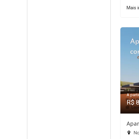
Mais 
A parti
R$ 
Apar
Nov