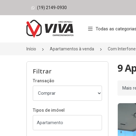
(19) 2149-0930
Página inicial
Todas as categoria
Início
Apartamentos à venda
Com Interfone
9 A
Filtrar
Transação
Ordenar
Tipos de imóvel