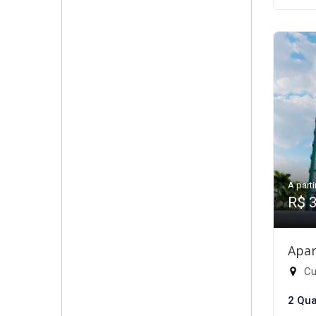
A parti
R$ 
Apar
Cub
2 Qua