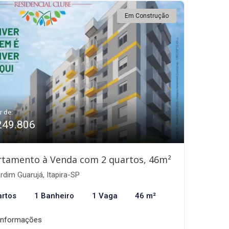
Em Construção
r de:
249.806
rtamento à Venda com 2 quartos, 46m²
rdim Guarujá, Itapira-SP
artos
1 Banheiro
1 Vaga
46 m²
informações