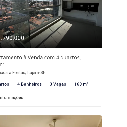
1.790.000
rtamento à Venda com 4 quartos,
m²
ácara Freitas, Itapira-SP
artos
4 Banheiros
3 Vagas
163 m²
informações