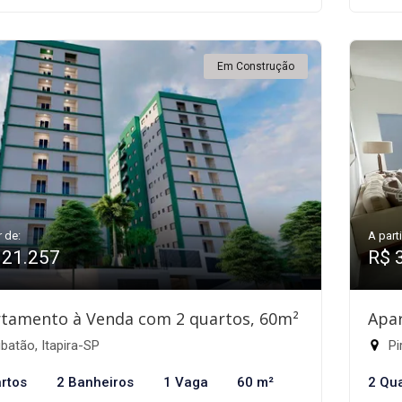
Em Construção
r de:
A parti
321.257
R$ 
tamento à Venda com 2 quartos, 60m²
Apa
atão, Itapira-SP
Pi
rtos
2 Banheiros
1 Vaga
60 m²
2 Qu