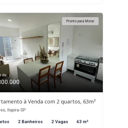
Pronto para Morar
r de:
300.000
rtamento à Venda com 2 quartos, 63m²
res, Itapira-SP
artos
2 Banheiros
2 Vagas
63 m²