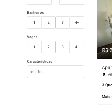
Banheiros
1
2
3
4+
Vagas
1
2
3
4+
R$ 
Características
Apar
Vil
3 Qua
Mais 