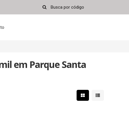
to
 mil em Parque Santa
Mostrar resultados em 
Mostrar resultad