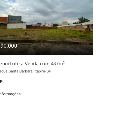
290.000
eno/Lote à Venda com 437m²
que Santa Bárbara, Itapira-SP
M²
informações