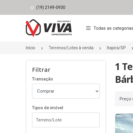
(19) 2149-0930
Página inicial
Todas as categoria
Início
Terrenos/Lotes à venda
Itapira/SP
1 Te
Filtrar
Bárb
Transação
Ordenar
Tipos de imóvel