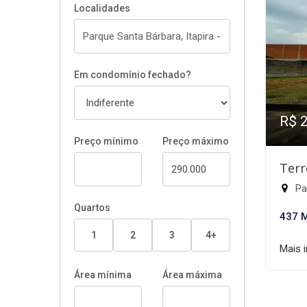
Localidades
Em condomínio fechado?
R$ 
Preço mínimo
Preço máximo
Terr
Par
Quartos
437 
1
2
3
4+
Mais 
Área mínima
Área máxima