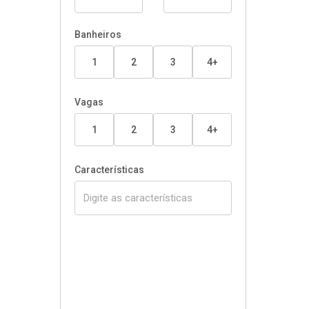
Banheiros
1
2
3
4+
Vagas
1
2
3
4+
Características