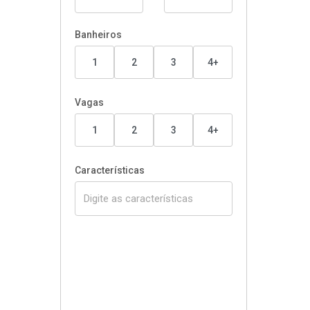
Banheiros
1
2
3
4+
Vagas
1
2
3
4+
Características