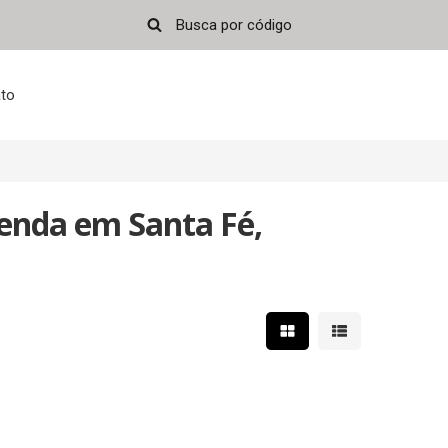
to
enda em Santa Fé,
Mostrar resultados em 
Mostrar resultad