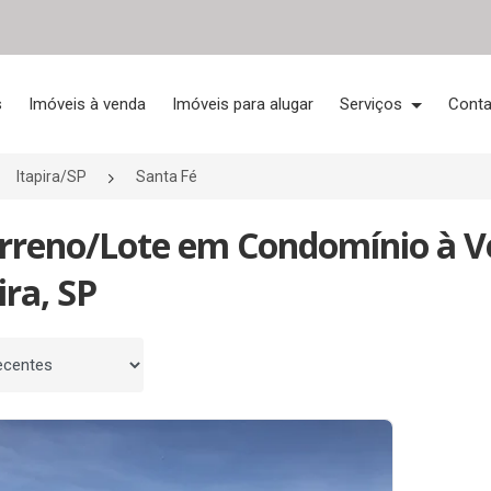
s
Imóveis à venda
Imóveis para alugar
Serviços
Conta
Itapira/SP
Santa Fé
erreno/Lote em Condomínio à V
ira, SP
 por