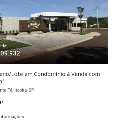
r de:
309.932
eno/Lote em Condomínio à Venda com
m²
ta Fé, Itapira-SP
M²
informações