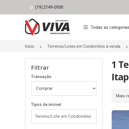
(19) 2149-0930
Página inicial
Todas as categoria
Início
Terrenos/Lotes em Condomínio à venda
1 T
Filtrar
Itap
Transação
Ordenar
Tipos de imóvel