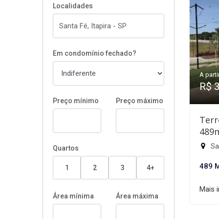
Localidades
Em condomínio fechado?
A parti
R$ 
Preço mínimo
Preço máximo
Terr
489
San
Quartos
489 
1
2
3
4+
Mais 
Área mínima
Área máxima