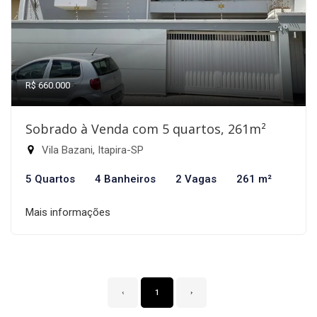
R$ 660.000
Sobrado à Venda com 5 quartos, 261m²
Vila Bazani, Itapira-SP
5 Quartos
4 Banheiros
2 Vagas
261 m²
Mais informações
‹
1
›