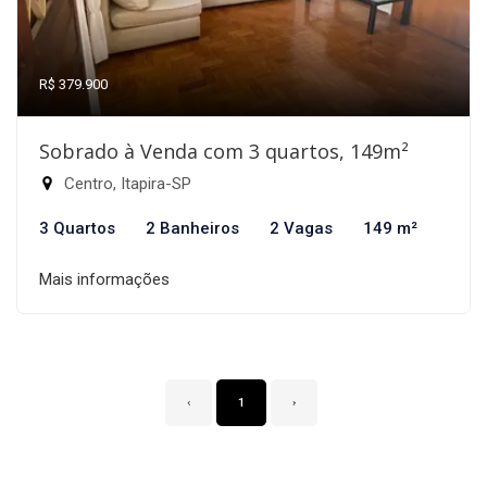
R$ 379.900
Sobrado à Venda com 3 quartos, 149m²
Centro, Itapira-SP
3 Quartos
2 Banheiros
2 Vagas
149 m²
Mais informações
‹
1
›