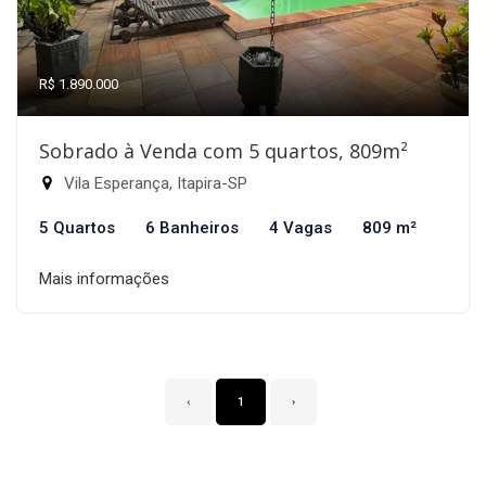
R$ 1.890.000
Sobrado à Venda com 5 quartos, 809m²
Vila Esperança, Itapira-SP
5 Quartos
6 Banheiros
4 Vagas
809 m²
Mais informações
‹
1
›