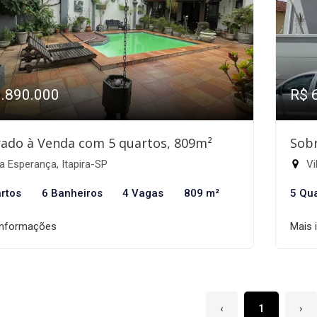
1.890.000
R$ 
ado à Venda com 5 quartos, 809m²
Sobr
a Esperança, Itapira-SP
Vi
rtos
6 Banheiros
4 Vagas
809 m²
5 Qu
informações
Mais 
‹
1
›