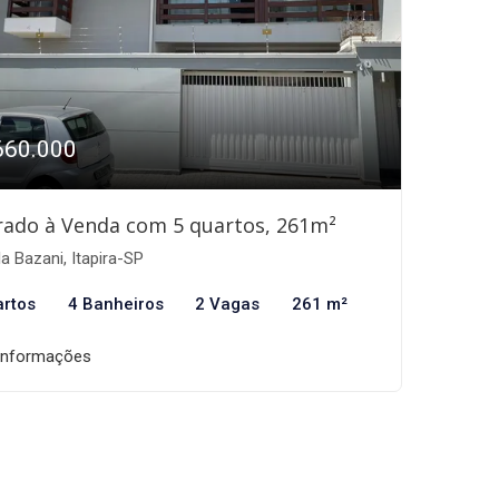
660.000
ado à Venda com 5 quartos, 261m²
la Bazani, Itapira-SP
artos
4 Banheiros
2 Vagas
261 m²
informações