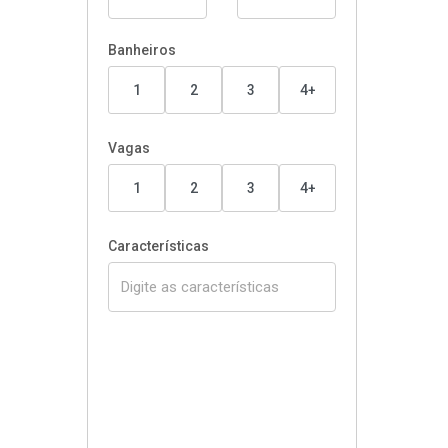
Banheiros
1
2
3
4+
Vagas
1
2
3
4+
Características