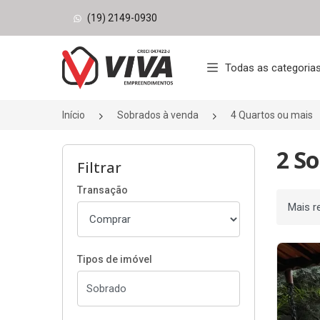
(19) 2149-0930
Página inicial
Todas as categoria
Início
Sobrados à venda
4 Quartos ou mais
2 S
Filtrar
Transação
Ordenar
Tipos de imóvel