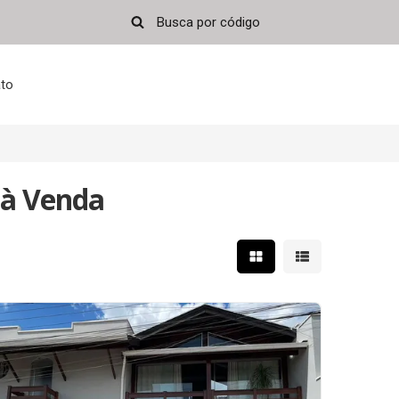
to
 à Venda
Mostrar resultados em 
Mostrar resultad