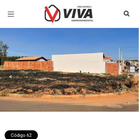
Página inicial
<
>
Código 62