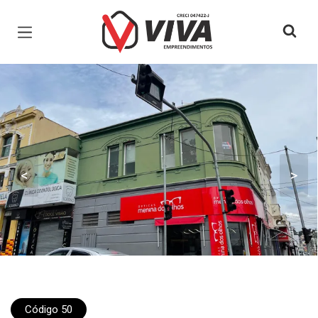
Página inicial
<
>
Código 50