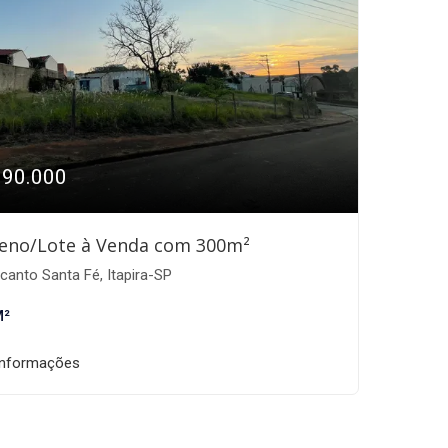
190.000
eno/Lote à Venda com 300m²
anto Santa Fé, Itapira-SP
M²
informações