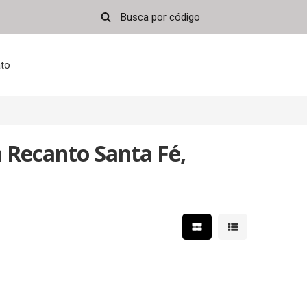
to
m Recanto Santa Fé,
Mostrar resultados em 
Mostrar resultad