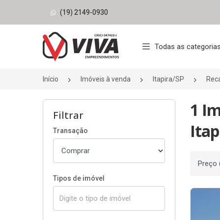
(19) 2149-0930
Página inicial
Todas as categoria
Início
Imóveis à venda
Itapira/SP
Reca
1 Im
Filtrar
Itap
Transação
Ordenar
Tipos de imóvel