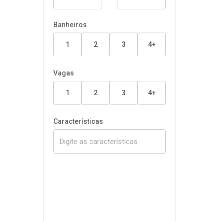
Banheiros
1
2
3
4+
Vagas
1
2
3
4+
Características