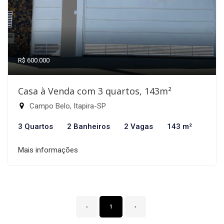
R$ 600.000
Casa à Venda com 3 quartos, 143m²
Campo Belo, Itapira-SP
3 Quartos
2 Banheiros
2 Vagas
143 m²
Mais informações
‹
1
›