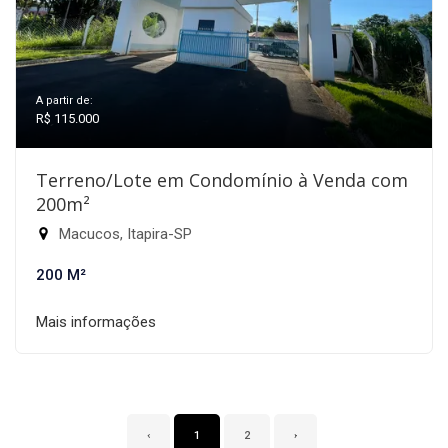
A partir de:
R$ 115.000
Terreno/Lote em Condomínio à Venda com
200m²
Macucos, Itapira-SP
200 M²
Mais informações
‹
1
2
›