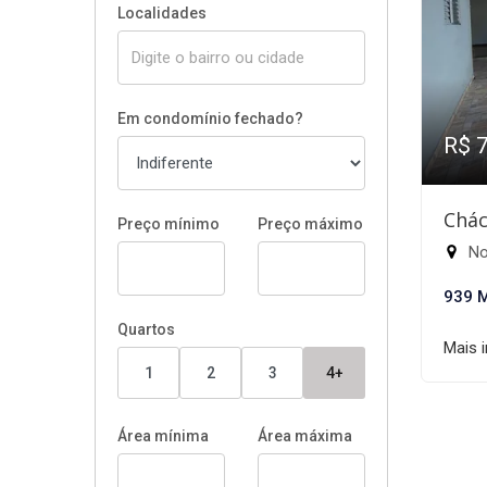
Localidades
Em condomínio fechado?
R$ 
Chác
Preço mínimo
Preço máximo
Nov
939 
Quartos
Mais 
1
2
3
4+
Área mínima
Área máxima