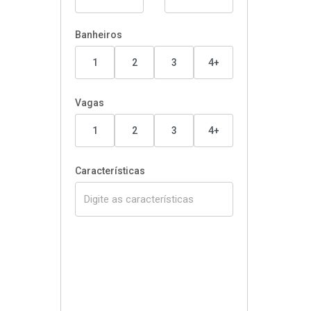
Banheiros
1
2
3
4+
Vagas
1
2
3
4+
Características