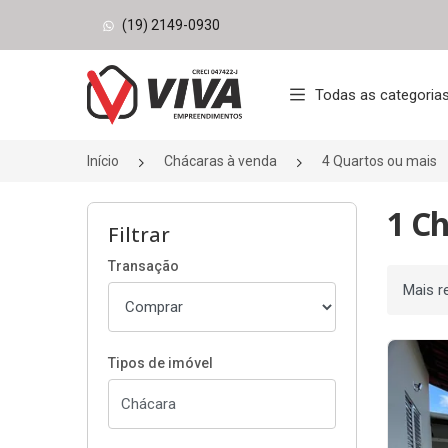
(19) 2149-0930
Página inicial
Todas as categoria
Início
Chácaras à venda
4 Quartos ou mais
1 C
Filtrar
Transação
Ordenar
Tipos de imóvel