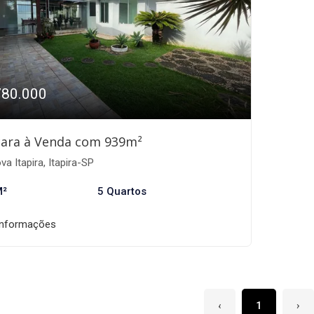
780.000
ara à Venda com 939m²
a Itapira, Itapira-SP
M²
5 Quartos
informações
‹
1
›