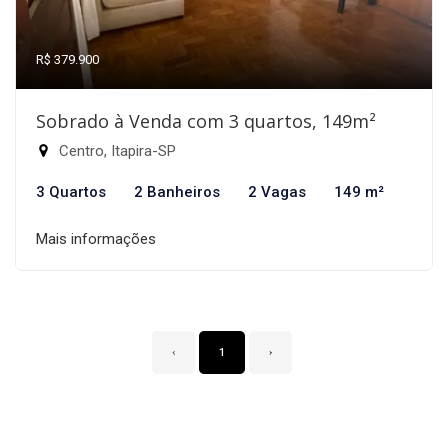
R$ 379.900
Sobrado à Venda com 3 quartos, 149m²
Centro, Itapira-SP
3 Quartos
2 Banheiros
2 Vagas
149 m²
Mais informações
‹
1
›