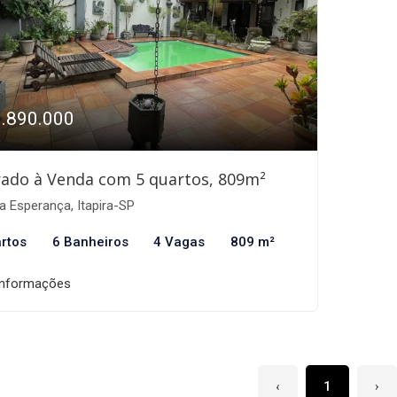
1.890.000
ado à Venda com 5 quartos, 809m²
a Esperança, Itapira-SP
rtos
6 Banheiros
4 Vagas
809 m²
informações
‹
1
›