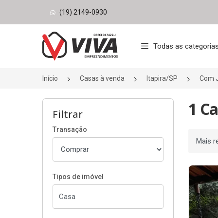
(19) 2149-0930
Página inicial
Todas as categoria
Início
Casas à venda
Itapira/SP
Com J
1 Ca
Filtrar
Transação
Ordenar
Tipos de imóvel