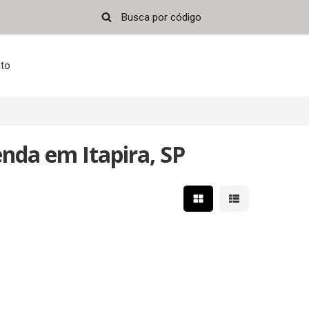
to
nda em Itapira, SP
Mostrar resultados em 
Mostrar resultad