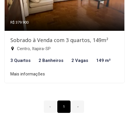
R$ 379.900
Sobrado à Venda com 3 quartos, 149m²
Centro, Itapira-SP
3 Quartos
2 Banheiros
2 Vagas
149 m²
Mais informações
‹
1
›