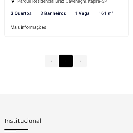
Parque Residencial Braz Cavenaghi, Itapira-SP
3 Quartos
3 Banheiros
1 Vaga
161 m²
Mais informações
‹
1
›
Institucional