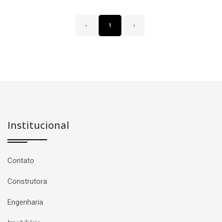
‹
1
›
Institucional
Contato
Construtora
Engenharia