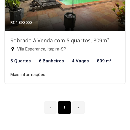
R$ 1.890.000
Sobrado à Venda com 5 quartos, 809m²
Vila Esperança, Itapira-SP
5 Quartos
6 Banheiros
4 Vagas
809 m²
Mais informações
‹
1
›