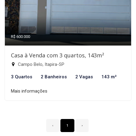
R$ 600.000
Casa à Venda com 3 quartos, 143m²
Campo Belo, Itapira-SP
3 Quartos
2 Banheiros
2 Vagas
143 m²
Mais informações
‹
1
›