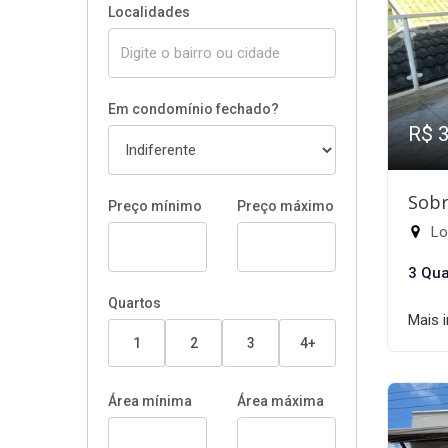
Localidades
Em condomínio fechado?
R$ 
Sobr
Preço mínimo
Preço máximo
Lot
3 Qua
Quartos
Mais 
1
2
3
4+
Área mínima
Área máxima