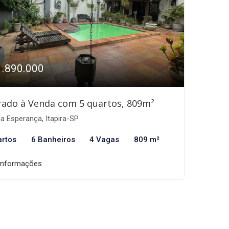
1.890.000
ado à Venda com 5 quartos, 809m²
la Esperança, Itapira-SP
artos
6 Banheiros
4 Vagas
809 m²
informações