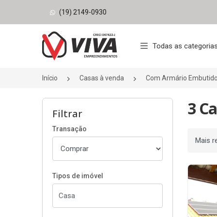
(19) 2149-0930
Página inicial
Todas as categoria
Início
Casas à venda
Com Armário Embutid
3 C
Filtrar
Transação
Ordenar
Tipos de imóvel