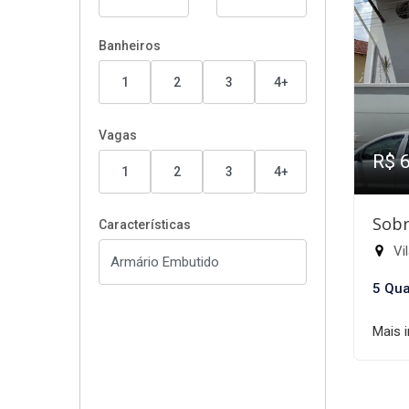
Banheiros
1
2
3
4+
Vagas
R$ 
1
2
3
4+
Sobr
Características
Vil
5 Qua
Mais 