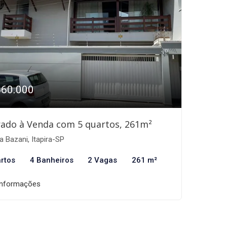
660.000
ado à Venda com 5 quartos, 261m²
a Bazani, Itapira-SP
rtos
4 Banheiros
2 Vagas
261 m²
informações