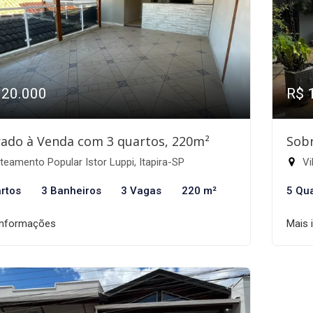
320.000
R$ 
ado à Venda com 3 quartos, 220m²
Sobr
eamento Popular Istor Luppi, Itapira-SP
Vi
rtos
3 Banheiros
3 Vagas
220 m²
5 Qu
informações
Mais 