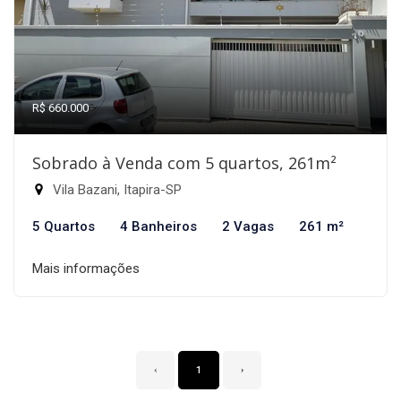
R$ 660.000
Sobrado à Venda com 5 quartos, 261m²
Vila Bazani, Itapira-SP
5 Quartos
4 Banheiros
2 Vagas
261 m²
Mais informações
‹
1
›