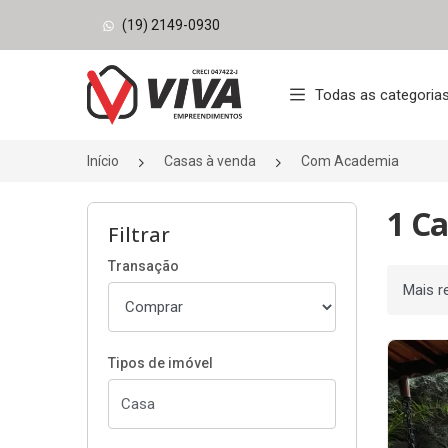
(19) 2149-0930
Página inicial
Todas as categoria
Início
Casas à venda
Com Academia
1 C
Filtrar
Transação
Ordenar
Tipos de imóvel