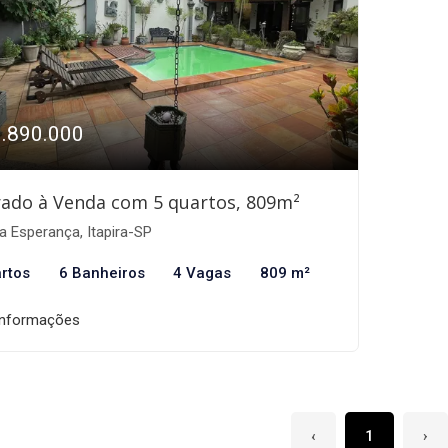
1.890.000
ado à Venda com 5 quartos, 809m²
a Esperança, Itapira-SP
rtos
6 Banheiros
4 Vagas
809 m²
informações
‹
1
›