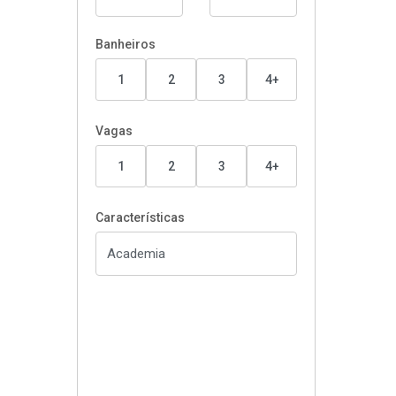
Banheiros
1
2
3
4+
Vagas
1
2
3
4+
Características