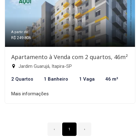
A partir de:
R$ 249.806
Apartamento à Venda com 2 quartos, 46m²
Jardim Guarujá, Itapira-SP
2 Quartos
1 Banheiro
1 Vaga
46 m²
Mais informações
‹
1
›