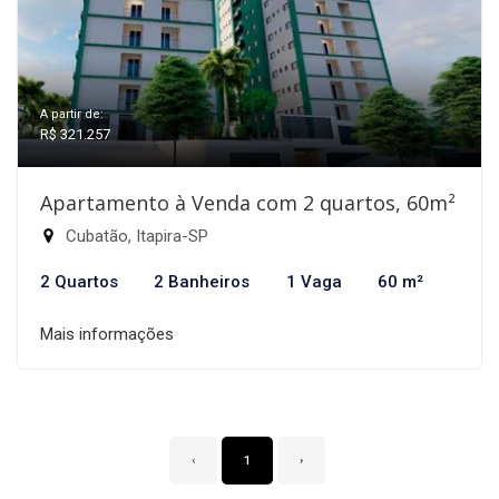
A partir de:
R$ 321.257
Apartamento à Venda com 2 quartos, 60m²
Cubatão, Itapira-SP
2 Quartos
2 Banheiros
1 Vaga
60 m²
Mais informações
‹
1
›