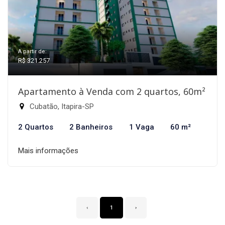
A partir de:
R$ 321.257
Apartamento à Venda com 2 quartos, 60m²
Cubatão, Itapira-SP
2 Quartos
2 Banheiros
1 Vaga
60 m²
Mais informações
‹
1
›