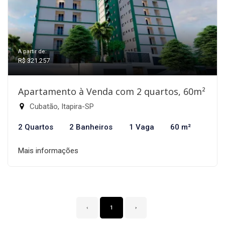
A partir de:
R$ 321.257
Apartamento à Venda com 2 quartos, 60m²
Cubatão, Itapira-SP
2 Quartos
2 Banheiros
1 Vaga
60 m²
Mais informações
‹
1
›