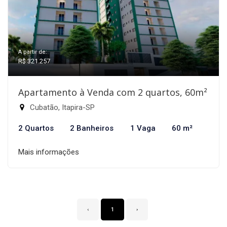
A partir de:
R$ 321.257
Apartamento à Venda com 2 quartos, 60m²
Cubatão, Itapira-SP
2 Quartos
2 Banheiros
1 Vaga
60 m²
Mais informações
‹
1
›