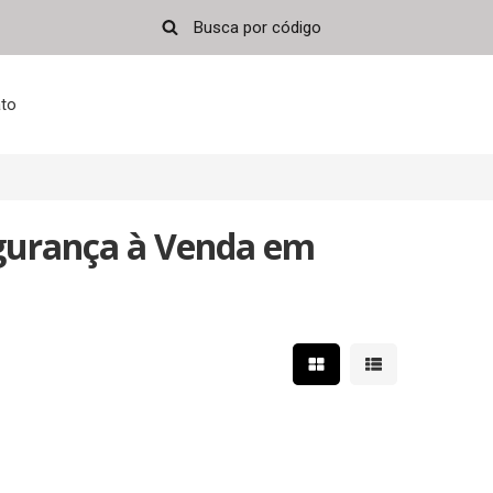
to
gurança à Venda em
Mostrar resultados em 
Mostrar resultad