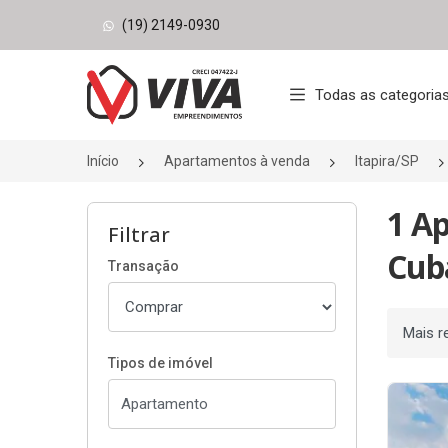
(19) 2149-0930
Página inicial
Todas as categoria
Início
Apartamentos à venda
Itapira/SP
1 A
Filtrar
Cuba
Transação
Ordenar
Tipos de imóvel