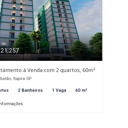
r de:
321.257
tamento à Venda com 2 quartos, 60m²
atão, Itapira-SP
rtos
2 Banheiros
1 Vaga
60 m²
informações