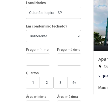
Localidades
Em condomínio fechado?
A parti
R$ 
Preço mínimo
Preço máximo
Apar
Cub
Quartos
2 Qua
1
2
3
4+
Mais 
Área mínima
Área máxima