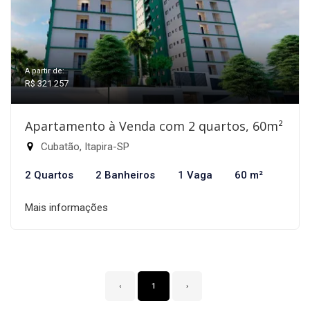
A partir de:
R$ 321.257
Apartamento à Venda com 2 quartos, 60m²
Cubatão, Itapira-SP
2 Quartos
2 Banheiros
1 Vaga
60 m²
Mais informações
‹
1
›