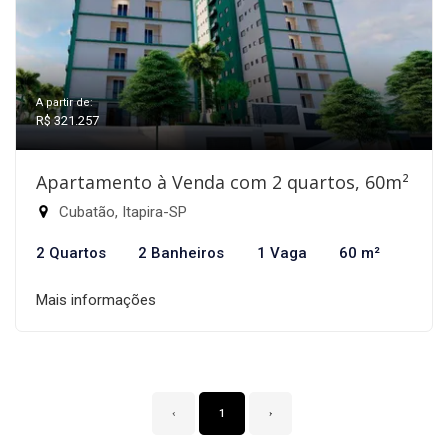
A partir de:
R$ 321.257
Apartamento à Venda com 2 quartos, 60m²
Cubatão, Itapira-SP
2 Quartos
2 Banheiros
1 Vaga
60 m²
Mais informações
‹
1
›