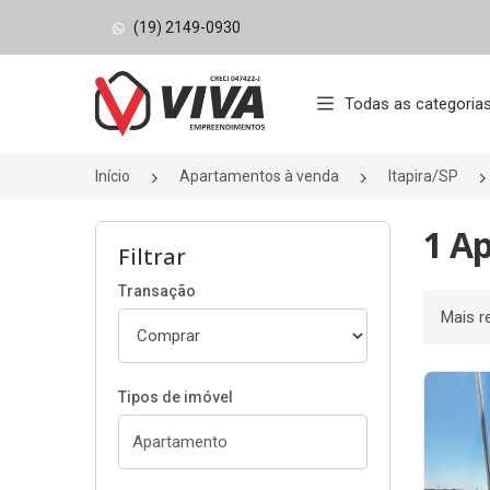
(19) 2149-0930
Página inicial
Todas as categoria
Início
Apartamentos à venda
Itapira/SP
1 A
Filtrar
Transação
Ordenar
Tipos de imóvel