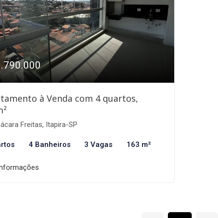
1.790.000
tamento à Venda com 4 quartos,
m²
cara Freitas, Itapira-SP
rtos
4 Banheiros
3 Vagas
163 m²
informações