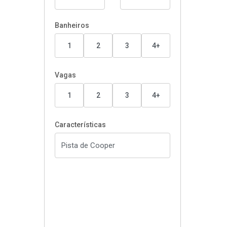
Banheiros
1
2
3
4+
Vagas
1
2
3
4+
Características