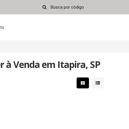
to
 à Venda em Itapira, SP
Mostrar resultados em 
Mostrar resultad