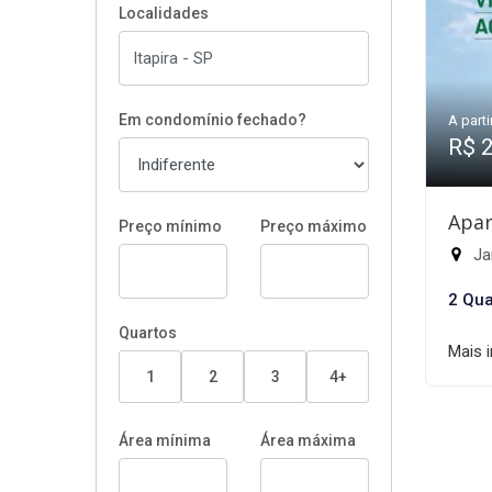
Localidades
Em condomínio fechado?
A parti
R$ 
Apar
Preço mínimo
Preço máximo
Jar
2 Qua
Quartos
Mais 
1
2
3
4+
Área mínima
Área máxima