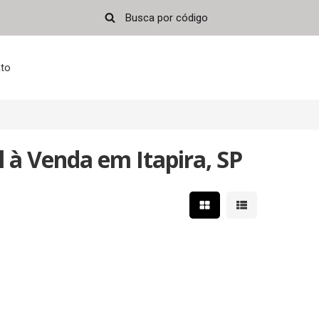
to
 à Venda em Itapira, SP
Mostrar resultados em 
Mostrar resultad