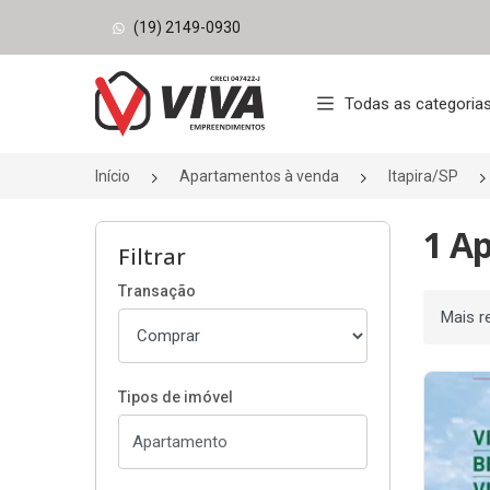
(19) 2149-0930
Página inicial
Todas as categoria
Início
Apartamentos à venda
Itapira/SP
1 Ap
Filtrar
Transação
Ordenar
Tipos de imóvel