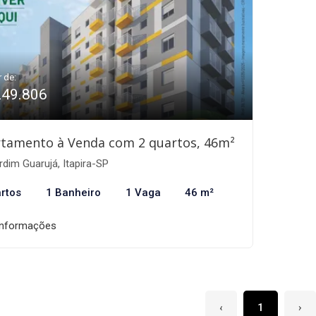
r de:
249.806
tamento à Venda com 2 quartos, 46m²
dim Guarujá, Itapira-SP
rtos
1 Banheiro
1 Vaga
46 m²
informações
‹
1
›